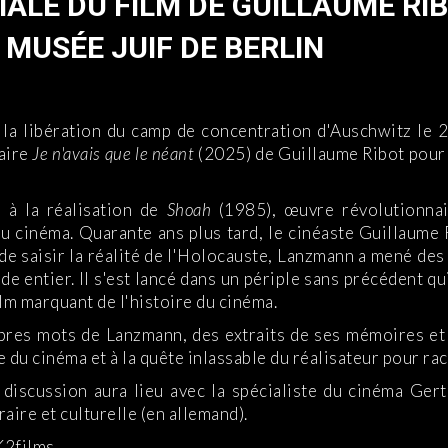
ALE DU FILM DE GUILLAUME RIBO
 MUSÉE JUIF DE BERLIN
e la libération du camp de concentration d'Auschwitz le 
taire
Je n'avais que le néant
(2025) de Guillaume Ribot pour
 à la réalisation de
Shoah
(1985), œuvre révolutionnai
u cinéma. Quarante ans plus tard, le cinéaste Guillaume
 de saisir la réalité de l'Holocauste, Lanzmann a mené des
 entier. Il s'est lancé dans un périple sans précédent qui
film marquant de l'histoire du cinéma.
opres mots de Lanzmann, des extraits de ses mémoires et
du cinéma et à la quête inlassable du réalisateur pour rac
e discussion aura lieu avec la spécialiste du cinéma Ge
aire et culturelle (en allemand).
K2films.