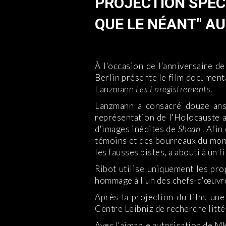
PROJECTION SPÉCI
QUE LE NÉANT" AU
À l'occasion de l'anniversaire d
Berlin présente le film documen
Lanzmann
Les Enregistrements
.
Lanzmann a consacré douze ans
représentation de l'Holocauste a
d'images inédites de
Shoah
. Afin
témoins et des bourreaux du monde
les fausses pistes, a abouti à un 
Ribot utilise uniquement les pr
hommage à l'un des chefs-d'œuvre 
Après la projection du film, un
Centre Leibniz de recherche littér
Avec l'aimable autorisation de M