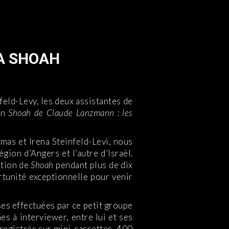
A SHOAH
eld-Levy, les deux assistantes de
on
Shoah de Claude Lanzmann : les
as et Irena Steinfeld-Levi, nous
gion d’Angers et l’autre d’Israël.
ation de
Shoah
pendant plus de dix
rtunité exceptionnelle pour venir
es effectuées par ce petit groupe
es à interviewer, entre lui et ses
registrés sur mini-cassettes, 400