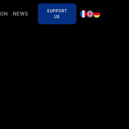
SUPPORT
ION
NEWS
US