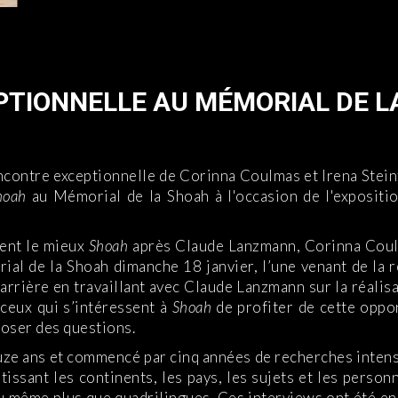
TIONNELLE AU MÉMORIAL DE L
contre exceptionnelle de Corinna Coulmas et Irena Steinf
hoah
au Mémorial de la Shoah à l'occasion de l'expositi
ent le mieux
Shoah
après Claude Lanzmann, Corinna Coulm
al de la Shoah dimanche 18 janvier, l’une venant de la ré
rrière en travaillant avec Claude Lanzmann sur la réalis
ceux qui s’intéressent à
Shoah
de profiter de cette oppo
poser des questions.
ze ans et commencé par cinq années de recherches intens
issant les continents, les pays, les sujets et les personn
u même plus que quadrilingues. Ces interviews ont été en