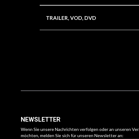
TRAILER, VOD, DVD
In diesem Interview erzählt Ehud B
Verteidigungsministers des Staates Is
einem geopolitischen Problem von g
Beziehungen zur Hamas, die er als ei
er, wie wichtig es sei, die Hoffnun
wörtlich „Hoffnung“.
NEWSLETTER
Wenn Sie unsere Nachrichten verfolgen oder an unseren Ve
möchten, melden Sie sich für unseren Newsletter an: