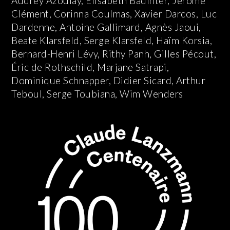
Audrey Azoulay, Élisabeth Badinter, Jérôme
Clément, Corinna Coulmas, Xavier Darcos, Luc
Dardenne, Antoine Gallimard, Agnès Jaoui,
Beate Klarsfeld, Serge Klarsfeld, Haïm Korsia,
Bernard-Henri Lévy, Rithy Panh, Gilles Pécout,
Éric de Rothschild, Marjane Satrapi,
Dominique Schnapper, Didier Sicard, Arthur
Teboul, Serge Toubiana, Wim Wenders